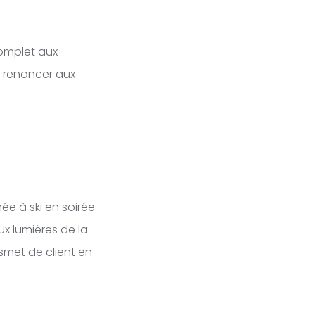
omplet aux
s renoncer aux
ée à ski en soirée
ux lumières de la
nsmet de client en