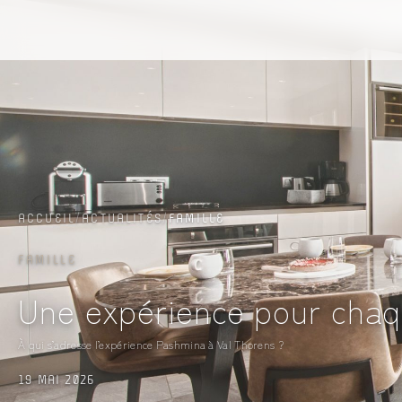
ACCÈS & CONTACT
ACCUEIL
/
ACTUALITÉS
/
FAMILLE
FAMILLE
Une expérience pour chaq
À qui s’adresse l’expérience Pashmina à Val Thorens ?
19 MAI 2026