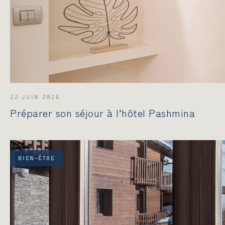
OFFRES SPÉCIALES
GALERIE PHOTOS
22 JUIN 2026
Préparer son séjour à l’hôtel Pashmina
FRANÇAIS
РУССКИЙ
BIEN-ÊTRE