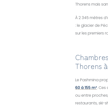
Thorens mais san
À 2 345 mètres d’
: le glacier de Pé
sur les premiers ra
Chambres,
Thorens à
Le Pashmina prop
60 à 155 m²
. Ces 
ou entre proches
restaurants, ski-