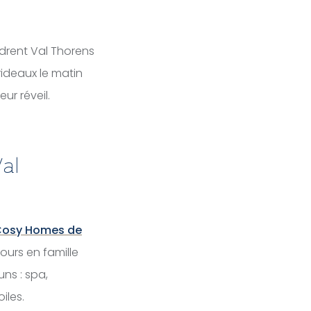
adrent Val Thorens
 rideaux le matin
eur réveil.
al
osy Homes de
ours en famille
ns : spa,
iles.