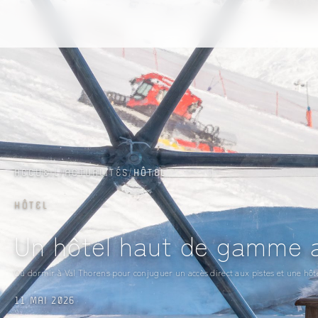
ACCÈS & CONTACT
ACCUEIL
/
ACTUALITÉS
/
HÔTEL
HÔTEL
Un hôtel haut de gamme a
Où dormir à Val Thorens pour conjuguer un accès direct aux pistes et une hô
11 MAI 2026