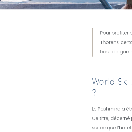
Pour profiter
Thorens, cert
haut de gamm
World Ski
?
Le Pashmina a ét
Ce titre, décerné
sur ce que l’hôte