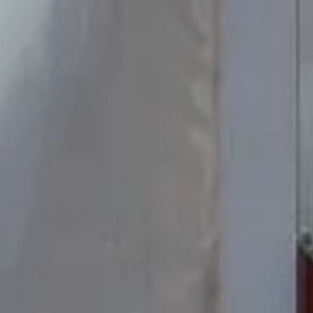
SE RESSOURCER
S'ÉVADER
OFFRES SPÉCIALES
BONS CADEAUX
GALERIE PHOTOS
SKI SHOP
ACTUALITÉS
FRANÇAIS
ENGLISH