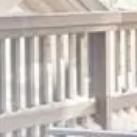
SÉJOURNER
SE RESTAURER
SE RESSOURCER
S'ÉVADER
OFFRES SPÉCIALES
BONS CADEAUX
GALERIE PHOTOS
SKI SHOP