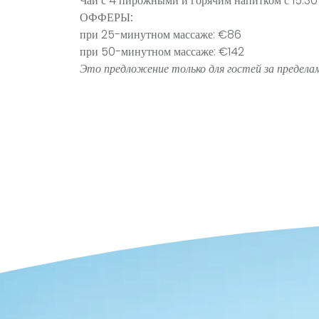
Чай с 4 пирожными и горячим напитком с 15:30 
ОФФЕРЫ:
при 25-минутном массаже: €86
при 50-минутном массаже: €142
Это предложение только для гостей за предел