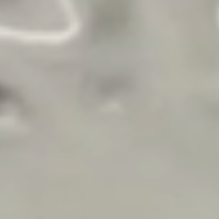
ENTFLIEHEN
BESONDERE ANGEBOTE
GESCHENKGUTSCHEINE
FOTOGALERIE
SKI SHOP
NACHRICHTEN
FRANÇAIS
ENGLISH
РУССКИЙ
DEUTSCH