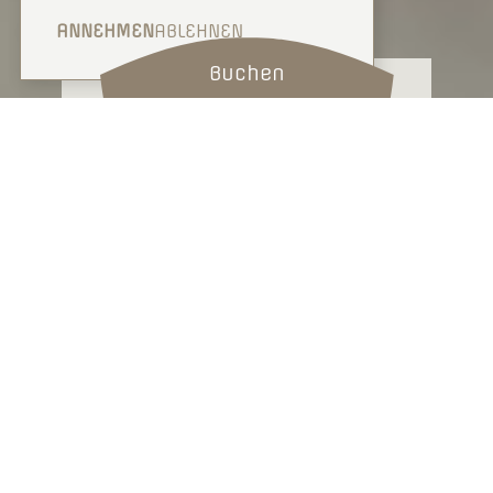
ANNEHMEN
ABLEHNEN
Buchen
Horizonte Entspannung
und Berge
Genießen Sie das Ambiente unserer Bar
in Val Thorens