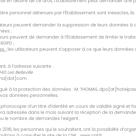
 en œuvre de ce droit, l’Établissement peut demander une preuve
ère personnel détenues par l’Établissement sont inexactes, il
isateurs peuvent demander la suppression de leurs données à 
nées ;
ateurs peuvent de demander à l’Établissement de limiter le tra
 RGPD ;
s :
les utilisateurs peuvent s’opposer à ce que leurs données
t, à l’adresse suivante :
40 Les Belleville
mina[dot]com
gué à la protection des données : M. THOMAS, dpo[at]hotelpas
e vos données personnelles.
ocopie d’un titre d’identité en cours de validité signé et fair
ra adressée dans le mois suivant la réception de la demande.
ou le nombre de demandes l’exigent.
re 2016, les personnes qui le souhaitent, ont la possibilité d’org
vitons à consulter le site de la CNIL : www.cnil.fr