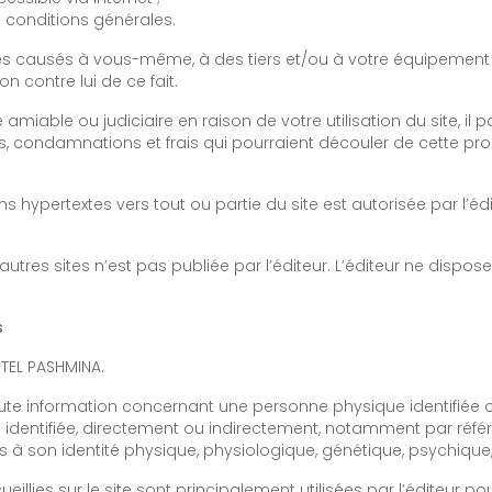
 conditions générales.
 causés à vous-même, à des tiers et/ou à votre équipement d
on contre lui de ce fait.
re amiable ou judiciaire en raison de votre utilisation du site, i
s, condamnations et frais qui pourraient découler de cette pr
ns hypertextes vers tout ou partie du site est autorisée par l’édi
SÉJOURNER
autres sites n’est pas publiée par l’éditeur. L’éditeur ne dispo
SE RESTAURER
s
TEL PASHMINA.
SE RESSOURCER
e information concernant une personne physique identifiée ou
e identifiée, directement ou indirectement, notamment par réf
S'ÉVADER
s à son identité physique, physiologique, génétique, psychique,
illies sur le site sont principalement utilisées par l’éditeur po