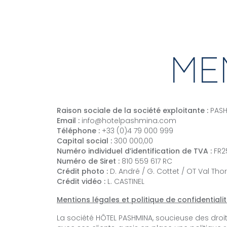
ACCÈS & CONTACT
ME
Raison sociale de la société exploitante :
PAS
Email :
info@hotelpashmina.com
Téléphone :
+33 (0)4 79 000 999
Capital social :
300 000,00
Numéro individuel d’identification de TVA :
FR2
Numéro de Siret :
810 559 617 RC
Crédit photo :
D. André / G. Cottet / OT Val Th
Crédit vidéo :
L. CASTINEL
Mentions légales et politique de confidentiali
La société HÔTEL PASHMINA, soucieuse des dro