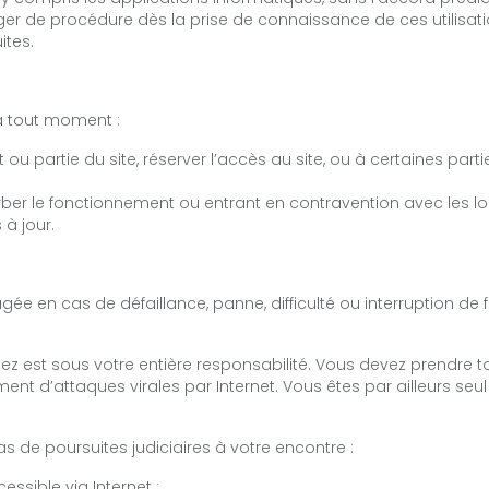
ngager de procédure dès la prise de connaissance de ces utilis
ites.
 à tout moment :
 ou partie du site, réserver l’accès au site, ou à certaines par
er le fonctionnement ou entrant en contravention avec les lois
à jour.
agée en cas de défaillance, panne, difficulté ou interruption 
isez est sous votre entière responsabilité. Vous devez prendre
nt d’attaques virales par Internet. Vous êtes par ailleurs se
s de poursuites judiciaires à votre encontre :
essible via Internet ;