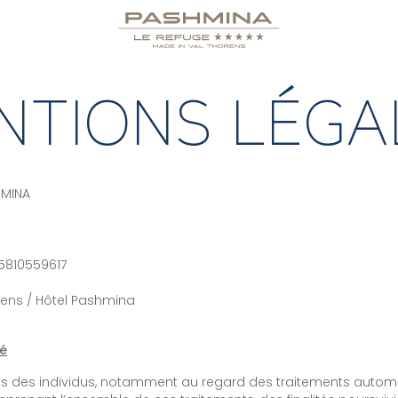
NTIONS LÉGA
HMINA
5810559617
orens / Hôtel Pashmina
té
its des individus, notamment au regard des traitements autom