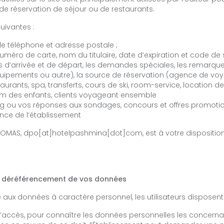
e réservation de séjour ou de restaurants.
uivantes :
 téléphone et adresse postale ;
méro de carte, nom du titulaire, date d’expiration et code de s
s d’arrivée et de départ, les demandes spéciales, les remarqu
ipements ou autre), la source de réservation (agence de voyage,
rants, spa, transferts, cours de ski, room-service, location de
ACTUALITÉS
nom des enfants, clients voyageant ensemble
g ou vos réponses aux sondages, concours et offres promotion
ance de l’établissement
HOMAS, dpo[at]hotelpashmina[dot]com, est à votre disposition 
t de déréférencement de vos données
 aux données à caractère personnel, les utilisateurs disposent 
 d’accès, pour connaître les données personnelles les concernan