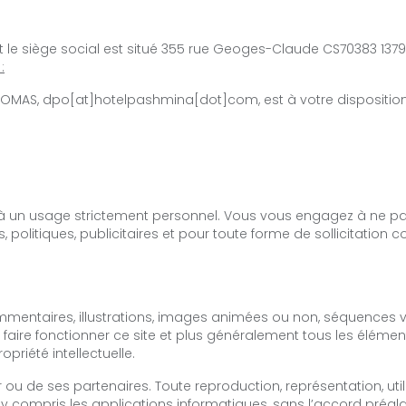
 le siège social est situé 355 rue Geoges-Claude CS70383 1379
:
HOMAS, dpo[at]hotelpashmina[dot]com, est à votre disposition 
s à un usage strictement personnel. Vous vous engagez à ne pas 
 politiques, publicitaires et pour toute forme de sollicitatio
mentaires, illustrations, images animées ou non, séquences vi
 faire fonctionner ce site et plus généralement tous les éléments
opriété intellectuelle.
teur ou de ses partenaires. Toute reproduction, représentation, 
y compris les applications informatiques, sans l’accord préalabl