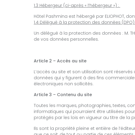
1.3 Hébergeur (ci-après « l’hébergeur ») :
Hôtel Pashmina est hébergé par ELIOPHOT, dont
1.4 Délégué à la protection des données (DPO) 
Un délégué à la protection des données : M. T
de vos données personnelles.
Article 2 – Accès au site
L’accès au site et son utilisation sont réservé
données qui y figurent à des fins commerciales,
électroniques non sollicités.
Article 3 – Contenu du site
Toutes les marques, photographies, textes, com
informatiques qui pourraient être utilisées pour
protégés par les lois en vigueur au titre de la pr
Ils sont la propriété pleine et entière de l’édi
que ce soit, de tout ou partie de ces éléments, 