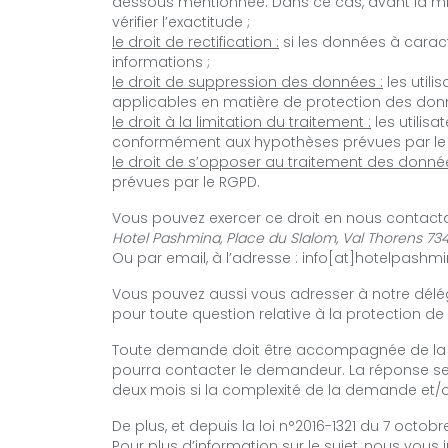
dessous mentionnée. Dans ce cas, avant la mise
vérifier l’exactitude ;
le droit de rectification :
si les données à caract
informations ;
le droit de suppression des données :
les util
applicables en matière de protection des don
le droit à la limitation du traitement :
les utilis
conformément aux hypothèses prévues par le
le droit de s’opposer au traitement des donnée
prévues par le RGPD.
Vous pouvez exercer ce droit en nous contactan
Hotel Pashmina, Place du Slalom, Val Thorens 734
Ou par email, à l’adresse : info[at]hotelpash
Vous pouvez aussi vous adresser à notre délé
pour toute question relative à la protection d
Toute demande doit être accompagnée de la phot
pourra contacter le demandeur. La réponse se
deux mois si la complexité de la demande et/
De plus, et depuis la loi n°2016-1321 du 7 octob
Pour plus d’information sur le sujet,
nous vous in