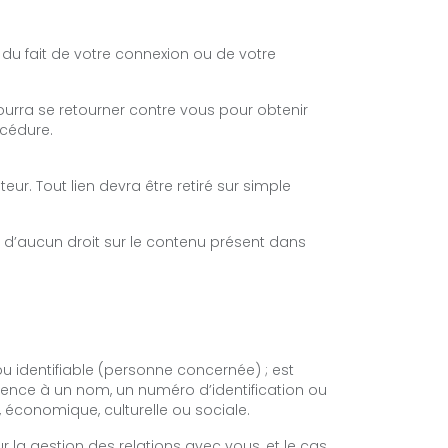
u fait de votre connexion ou de votre
l pourra se retourner contre vous pour obtenir
océdure.
teur. Tout lien devra être retiré sur simple
se d’aucun droit sur le contenu présent dans
 identifiable (personne concernée) ; est
érence à un nom, un numéro d’identification ou
 économique, culturelle ou sociale.
ur la gestion des relations avec vous, et le cas