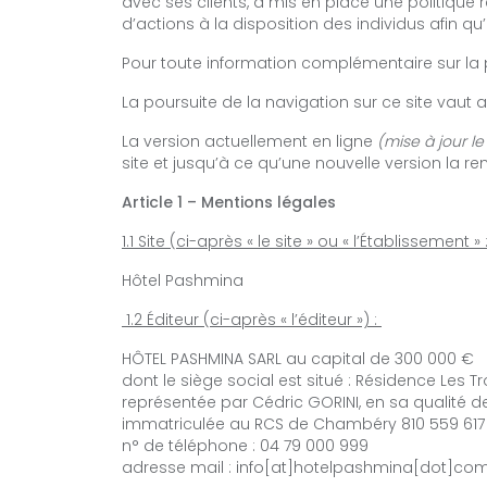
avec ses clients, a mis en place une politique
d’actions à la disposition des individus afin qu’
Pour toute information complémentaire sur la
La poursuite de la navigation sur ce site vaut a
La version actuellement en ligne
(mise à jour le 
site et jusqu’à ce qu’une nouvelle version la r
Article 1 – Mentions légales
1.1 Site (ci-après « le site » ou « l’Établissement » 
Hôtel Pashmina
1.2 Éditeur (ci-après « l’éditeur ») :
HÔTEL PASHMINA SARL au capital de 300 000 €
dont le siège social est situé : Résidence Les Tr
représentée par Cédric GORINI, en sa qualité de
immatriculée au RCS de Chambéry 810 559 617
n° de téléphone : 04 79 000 999
adresse mail : info[at]hotelpashmina[dot]co