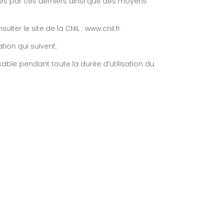
vies par ces derniers ainsi que des moyens
lter le site de la CNIL : www.cnil.fr
tion qui suivent.
sable pendant toute la durée d’utilisation du