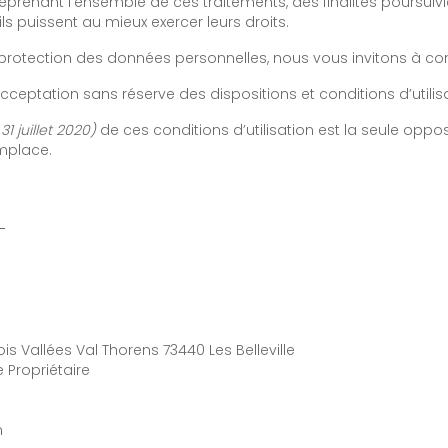
 reprenant l’ensemble de ces traitements, des finalités poursui
ils puissent au mieux exercer leurs droits.
 protection des données personnelles,
nous vous invitons à consu
cceptation sans réserve des dispositions et conditions d’utilisa
31 juillet 2020)
de ces conditions d’utilisation est la seule oppo
emplace.
:
ois Vallées Val Thorens 73440 Les Belleville
 Propriétaire
m