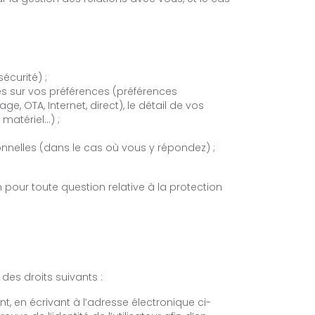
BONS CADEAUX
écurité) ;
SKI SHOP
es sur vos préférences (préférences
 OTA, Internet, direct), le détail de vos
 matériel…) ;
nelles (dans le cas où vous y répondez) ;
ENGLISH
pour toute question relative à la protection
DEUTSCH
des droits suivants :
t, en écrivant à l’adresse électronique ci-